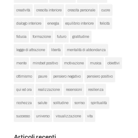
creatività
crescita interiore
crescita personale
cuore
dialogo interiore
energia
equilibrio interiore
felicità
fiducia
formazione
futuro
gratitudine
legge di attrazione
libertà
mentalità di abbondanza
mente
mindset positivo
motivazione
musica
obiettivi
ottimismo
paure
pensiero negativo
pensiero positivo
qui ed ora
realizzazione
recensioni
resilienza
ricchezza
salute
solitudine
sorriso
spiritualità
successo
universo
visualizzazione
vita
Articoli recenti