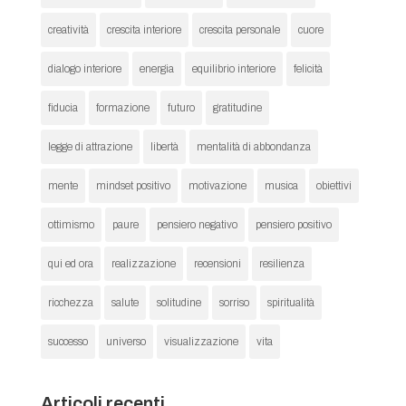
creatività
crescita interiore
crescita personale
cuore
dialogo interiore
energia
equilibrio interiore
felicità
fiducia
formazione
futuro
gratitudine
legge di attrazione
libertà
mentalità di abbondanza
mente
mindset positivo
motivazione
musica
obiettivi
ottimismo
paure
pensiero negativo
pensiero positivo
qui ed ora
realizzazione
recensioni
resilienza
ricchezza
salute
solitudine
sorriso
spiritualità
successo
universo
visualizzazione
vita
Articoli recenti