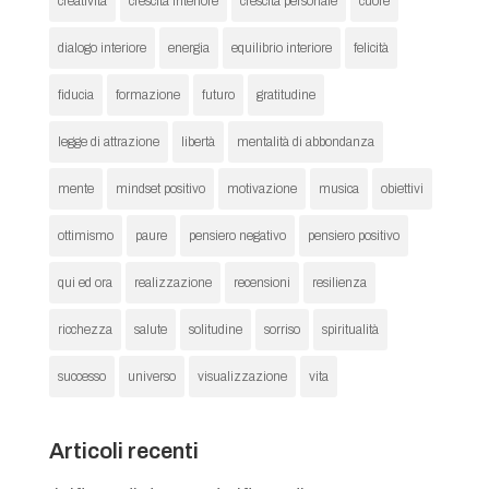
creatività
crescita interiore
crescita personale
cuore
dialogo interiore
energia
equilibrio interiore
felicità
fiducia
formazione
futuro
gratitudine
legge di attrazione
libertà
mentalità di abbondanza
mente
mindset positivo
motivazione
musica
obiettivi
ottimismo
paure
pensiero negativo
pensiero positivo
qui ed ora
realizzazione
recensioni
resilienza
ricchezza
salute
solitudine
sorriso
spiritualità
successo
universo
visualizzazione
vita
Articoli recenti