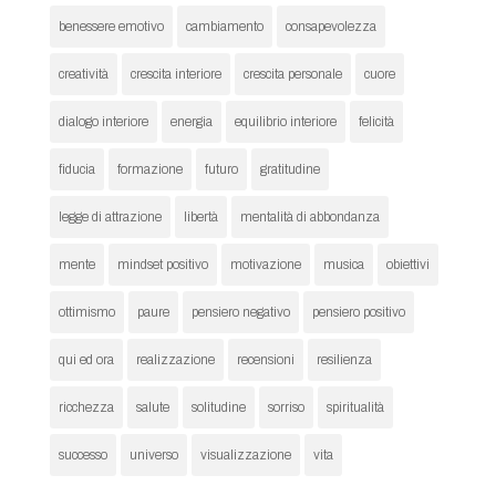
benessere emotivo
cambiamento
consapevolezza
creatività
crescita interiore
crescita personale
cuore
dialogo interiore
energia
equilibrio interiore
felicità
fiducia
formazione
futuro
gratitudine
legge di attrazione
libertà
mentalità di abbondanza
mente
mindset positivo
motivazione
musica
obiettivi
ottimismo
paure
pensiero negativo
pensiero positivo
qui ed ora
realizzazione
recensioni
resilienza
ricchezza
salute
solitudine
sorriso
spiritualità
successo
universo
visualizzazione
vita