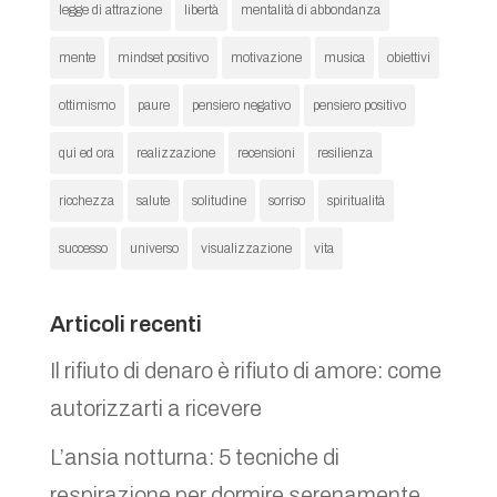
legge di attrazione
libertà
mentalità di abbondanza
mente
mindset positivo
motivazione
musica
obiettivi
ottimismo
paure
pensiero negativo
pensiero positivo
qui ed ora
realizzazione
recensioni
resilienza
ricchezza
salute
solitudine
sorriso
spiritualità
successo
universo
visualizzazione
vita
Articoli recenti
Il rifiuto di denaro è rifiuto di amore: come
autorizzarti a ricevere
L’ansia notturna: 5 tecniche di
respirazione per dormire serenamente