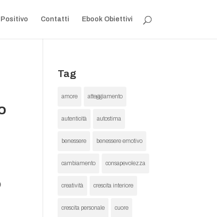
 Positivo
Contatti
Ebook Obiettivi
Tag
amore
atteggiamento
io
autenticità
autostima
benessere
benessere emotivo
cambiamento
consapevolezza
o
creatività
crescita interiore
crescita personale
cuore