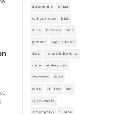
che
dialogo interiore
energia
equilibrio interiore
felicità
fiducia
formazione
futuro
gratitudine
legge di attrazione
on
libertà
mentalità di abbondanza
mente
mindset positivo
motivazione
musica
obiettivi
ottimismo
paure
uce
pensiero negativo
i
pensiero positivo
qui ed ora