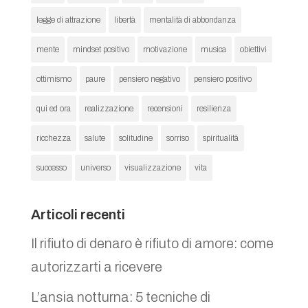
legge di attrazione
libertà
mentalità di abbondanza
mente
mindset positivo
motivazione
musica
obiettivi
ottimismo
paure
pensiero negativo
pensiero positivo
qui ed ora
realizzazione
recensioni
resilienza
ricchezza
salute
solitudine
sorriso
spiritualità
successo
universo
visualizzazione
vita
Articoli recenti
Il rifiuto di denaro è rifiuto di amore: come
autorizzarti a ricevere
L’ansia notturna: 5 tecniche di