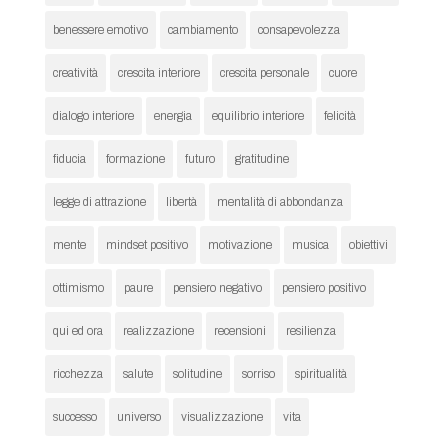
benessere emotivo
cambiamento
consapevolezza
creatività
crescita interiore
crescita personale
cuore
dialogo interiore
energia
equilibrio interiore
felicità
fiducia
formazione
futuro
gratitudine
legge di attrazione
libertà
mentalità di abbondanza
mente
mindset positivo
motivazione
musica
obiettivi
ottimismo
paure
pensiero negativo
pensiero positivo
qui ed ora
realizzazione
recensioni
resilienza
ricchezza
salute
solitudine
sorriso
spiritualità
successo
universo
visualizzazione
vita