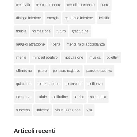
creatività
crescita interiore
crescita personale
cuore
dialogo interiore
energia
equilibrio interiore
felicità
fiducia
formazione
futuro
gratitudine
legge di attrazione
libertà
mentalità di abbondanza
mente
mindset positivo
motivazione
musica
obiettivi
ottimismo
paure
pensiero negativo
pensiero positivo
qui ed ora
realizzazione
recensioni
resilienza
ricchezza
salute
solitudine
sorriso
spiritualità
successo
universo
visualizzazione
vita
Articoli recenti