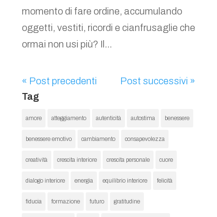
momento di fare ordine, accumulando
oggetti, vestiti, ricordi e cianfrusaglie che
ormai non usi più? Il...
« Post precedenti
Post successivi »
Tag
amore
atteggiamento
autenticità
autostima
benessere
benessere emotivo
cambiamento
consapevolezza
creatività
crescita interiore
crescita personale
cuore
dialogo interiore
energia
equilibrio interiore
felicità
fiducia
formazione
futuro
gratitudine