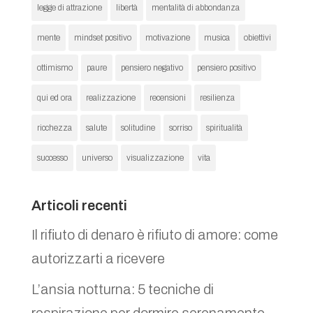
legge di attrazione
libertà
mentalità di abbondanza
mente
mindset positivo
motivazione
musica
obiettivi
ottimismo
paure
pensiero negativo
pensiero positivo
qui ed ora
realizzazione
recensioni
resilienza
ricchezza
salute
solitudine
sorriso
spiritualità
successo
universo
visualizzazione
vita
Articoli recenti
Il rifiuto di denaro è rifiuto di amore: come
autorizzarti a ricevere
L’ansia notturna: 5 tecniche di