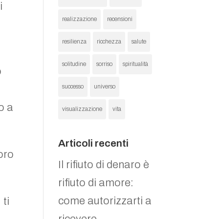
i
realizzazione
recensioni
resilienza
ricchezza
salute
solitudine
sorriso
spiritualità
ò
successo
universo
o a
visualizzazione
vita
Articoli recenti
oro
Il rifiuto di denaro è
rifiuto di amore:
come autorizzarti a
 ti