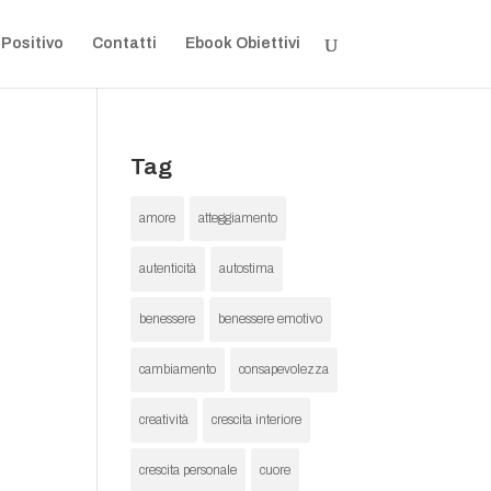
 Positivo
Contatti
Ebook Obiettivi
Tag
amore
atteggiamento
autenticità
autostima
benessere
benessere emotivo
cambiamento
consapevolezza
creatività
crescita interiore
crescita personale
cuore