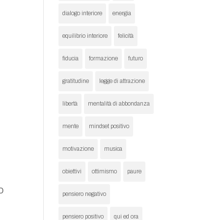
dialogo interiore
energia
equilibrio interiore
felicità
fiducia
formazione
futuro
gratitudine
legge di attrazione
libertà
mentalità di abbondanza
e
mente
mindset positivo
motivazione
musica
obiettivi
ottimismo
paure
o
pensiero negativo
pensiero positivo
qui ed ora