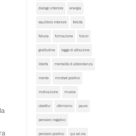
dialogo interiore
energia
equilibrio interiore
felicità
fiducia
formazione
futuro
gratitudine
legge di attrazione
libertà
mentalità di abbondanza
mente
mindset positivo
motivazione
musica
obiettivi
ottimismo
paure
la
pensiero negativo
ra
pensiero positivo
qui ed ora