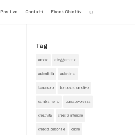
 Positivo
Contatti
Ebook Obiettivi
Tag
amore
atteggiamento
autenticità
autostima
benessere
benessere emotivo
cambiamento
consapevolezza
creatività
crescita interiore
crescita personale
cuore